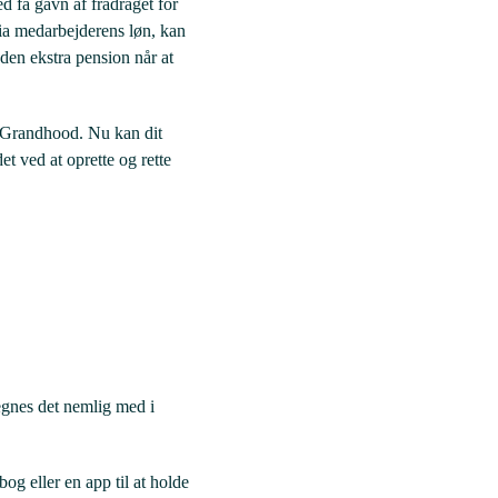
d få gavn af fradraget for
via medarbejderens løn, kan
den ekstra pension når at
t Grandhood. Nu kan dit
t ved at oprette og rette
regnes det nemlig med i
og eller en app til at holde