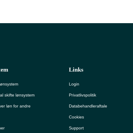
tem
Links
 lønsystem
Login
al skifte lønsystem
Privatlivspolitik
ver løn for andre
Databehandleraftale
Cookies
ner
Support