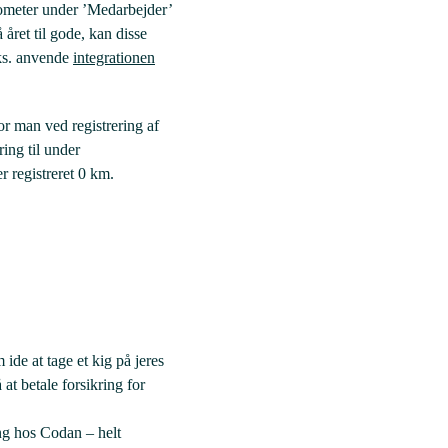
lometer under ’Medarbejder’
året til gode, kan disse
eks. anvende
integrationen
vor man ved registrering af
ing til under
 registreret 0 km.
 ide at tage et kig på jeres
at betale forsikring for
ng hos Codan – helt