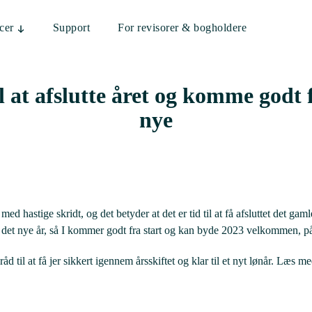
cer
Support
For revisorer & bogholdere
l at afslutte året og komme godt f
nye
ed hastige skridt, og det betyder at det er tid til at få afsluttet det ga
d i det nye år, så I kommer godt fra start og kan byde 2023 velkommen, 
åd til at få jer sikkert igennem årsskiftet og klar til et nyt lønår. Læs m