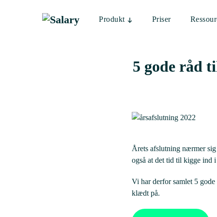
Skip
to
Produkt
Priser
Ressour
content
5 gode råd ti
Årets afslutning nærmer sig m
også at det tid til kigge in
Vi har derfor samlet 5 gode r
klædt på.