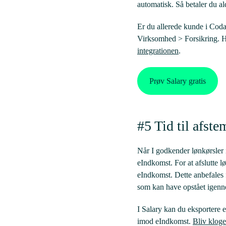
automatisk. Så betaler du ald
Er du allerede kunde i Codan
Virksomhed > Forsikring. He
integrationen
.
Prøv Salary gratis
#5 Tid til afst
Når I godkender lønkørsler i
eIndkomst. For at afslutte l
eIndkomst. Dette anbefales f
som kan have opstået igenn
I Salary kan du eksportere 
imod eIndkomst.
Bliv kloge