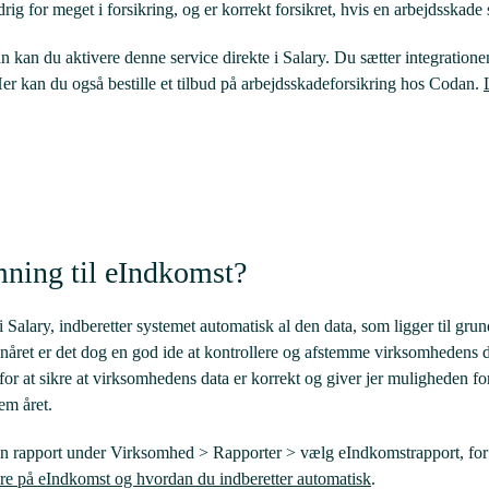
rig for meget i forsikring, og er korrekt forsikret, hvis en arbejdsskade 
 kan du aktivere denne service direkte i Salary. Du sætter integratione
r kan du også bestille et tilbud på arbejdsskadeforsikring hos Codan.
emning til eIndkomst?
 Salary, indberetter systemet automatisk al den data, som ligger til grund
ønåret er det dog en god ide at kontrollere og afstemme virksomhedens d
or at sikre at virksomhedens data er korrekt og giver jer muligheden for 
em året.
en rapport under Virksomhed > Rapporter > vælg eIndkomstrapport, for a
re på eIndkomst og hvordan du indberetter automatisk
.