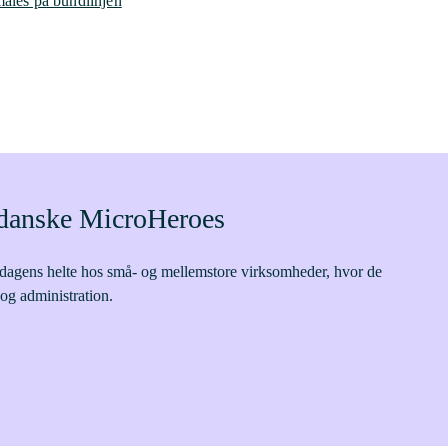
måles på bundlinjen
e danske MicroHeroes
erdagens helte hos små- og mellemstore virksomheder, hvor de
 og administration.