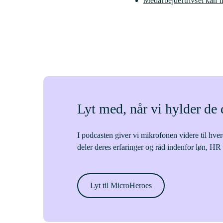
Medarbejdertrivsel kan 
Lyt med, når vi hylder d
I podcasten giver vi mikrofonen videre til hv
deler deres erfaringer og råd indenfor løn, HR
Lyt til MicroHeroes