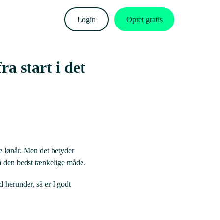
Login
Opret gratis
ra start i det
mle lønår. Men det betyder
på den bedst tænkelige måde.
ed herunder, så er I godt