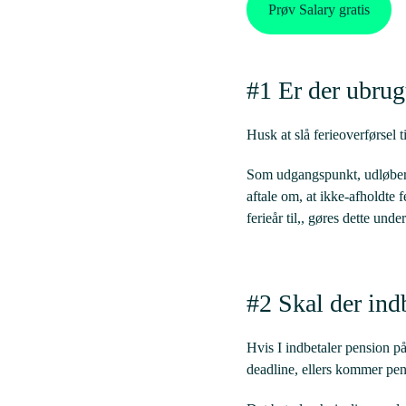
Prøv Salary gratis
#1 Er der ubrug
Husk at slå ferieoverførsel t
Som udgangspunkt, udløber f
aftale om, at ikke-afholdte f
ferieår til,, gøres dette und
#2 Skal der indb
Hvis I indbetaler pension på
deadline, ellers kommer pe