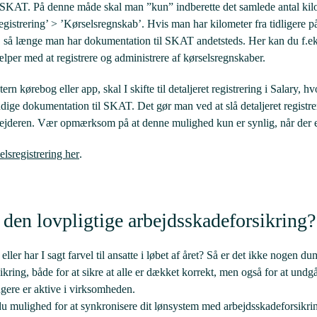
l SKAT. På denne måde skal man ”kun” indberette det samlede antal ki
gistrering’ > ’Kørselsregnskab’. Hvis man har kilometer fra tidligere på 
r, så længe man har dokumentation til SKAT andetsteds. Her kan du f.
ælper med at registrere og administrere af kørselsregnskaber.
rn kørebog eller app, skal I skifte til detaljeret registrering i Salary, h
ige dokumentation til SKAT. Det gør man ved at slå detaljeret registrer
jderen. Vær opmærksom på at denne mulighed kun er synlig, når der er
elsregistrering her
.
å den lovpligtige arbejdsskadeforsikring?
ller har I sagt farvel til ansatte i løbet af året? Så er det ikke nogen dum
kring, både for at sikre at alle er dækket korrekt, men også for at undgå 
gere er aktive i virksomheden.
u mulighed for at synkronisere dit lønsystem med arbejdsskadeforsikri