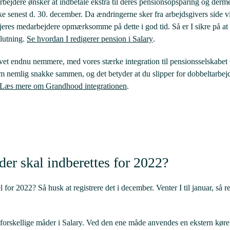
bejdere ønsker at indbetale ekstra til deres pensionsopsparing og derme
ske senest d. 30. december. Da ændringerne sker fra arbejdsgivers side 
 jeres medarbejdere opmærksomme på dette i god tid. Så er I sikre på at 
lutning.
Se hvordan I redigerer pension i Salary
.
levet endnu nemmere, med vores stærke integration til pensionsselskabe
 nemlig snakke sammen, og det betyder at du slipper for dobbeltarbejde
Læs mere om Grandhood integrationen
.
der skal indberettes for 2022?
l for 2022? Så husk at registrere det i december. Venter I til januar, så 
 forskellige måder i Salary. Ved den ene måde anvendes en ekstern køreb