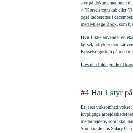
styr på dokumentationen ti
> ’Kørselsregnskab eller ’Re
også indberettes i decembe
med Mileage Book
, som hj
Hvis I ikke anvender en ekste
kørsel, udfylder den nødvend
Kørselsregnskab på medarbe
Læs den fulde guide til kørs
#4 Har I styr p
Er jeres virksomhed vokset, e
lovpligtige arbejdsskadeforsi
medarbejdere, som ikke læn
Som kunde hos Salary har d