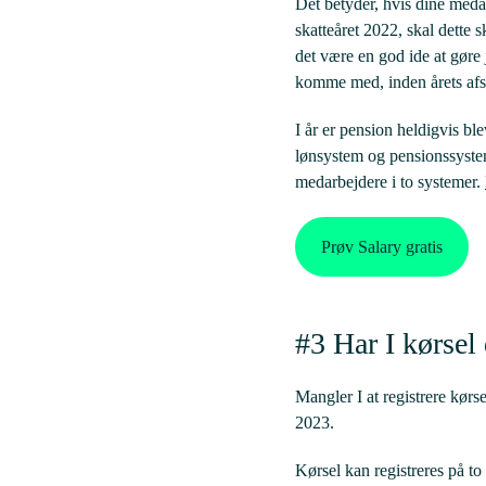
Det betyder, hvis dine medar
skatteåret 2022, skal dette 
det være en god ide at gøre
komme med, inden årets afs
I år er pension heldigvis b
lønsystem og pensionssystem
medarbejdere i to systemer.
Prøv Salary gratis
#3 Har I kørsel 
Mangler I at registrere kørse
2023.
Kørsel kan registreres på to