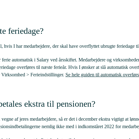
te feriedage?
il, hvis I har medarbejdere, der skal have overflyttet ubrugte feriedage til
erie automatisk i Salary ved årsskiftet. Medarbejdere og virksomheder 
eriedage overføres til næste ferieår. Hvis I ønsker at slå automatisk overf
er Virksomhed > Ferieindstillinger.
Se hele guiden til automatisk overførse
etales ekstra til pensionen?
 vegne af jeres medarbejdere, så er det i december ekstra vigtigt at lø
nsionsindbetalingerne nemlig ikke med i indkomståret 2022 for medarbe