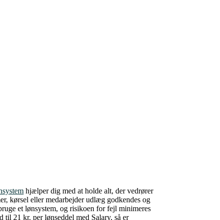
nsystem
hjælper dig med at holde alt, der vedrører
timer, kørsel eller medarbejder udlæg godkendes og
bruge et lønsystem, og risikoen for fejl minimeres
 til 21 kr. per lønseddel med Salary, så er