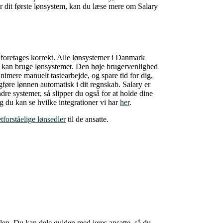
er dit første lønsystem, kan du læse mere om Salary
 foretages korrekt. Alle lønsystemer i Danmark
en kan bruge lønsystemet. Den høje brugervenlighed
nimere manuelt tastearbejde, og spare tid for dig,
gføre lønnen automatisk i dit regnskab. Salary er
re systemer, så slipper du også for at holde dine
og du kan se hvilke integrationer vi har
her
.
etforståelige lønsedler
til de ansatte.
len. Du kan dele guiden med jeres ansatte, så du