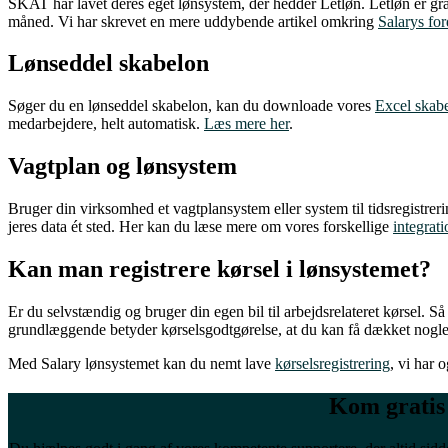
SKAT har lavet deres eget lønsystem, der hedder Letløn. Letløn er grati
måned. Vi har skrevet en mere uddybende artikel omkring
Salarys for
Lønseddel skabelon
Søger du en lønseddel skabelon, kan du downloade vores
Excel skab
medarbejdere, helt automatisk.
Læs mere her
.
Vagtplan og lønsystem
Bruger din virksomhed et vagtplansystem eller system til tidsregistreri
jeres data ét sted. Her kan du læse mere om vores forskellige
integrati
Kan man registrere kørsel i lønsystemet?
Er du selvstændig og bruger din egen bil til arbejdsrelateret kørsel. Så
grundlæggende betyder kørselsgodtgørelse, at du kan få dækket nogle af
Med Salary lønsystemet kan du nemt lave
kørselsregistrering
, vi har 
Kom gratis