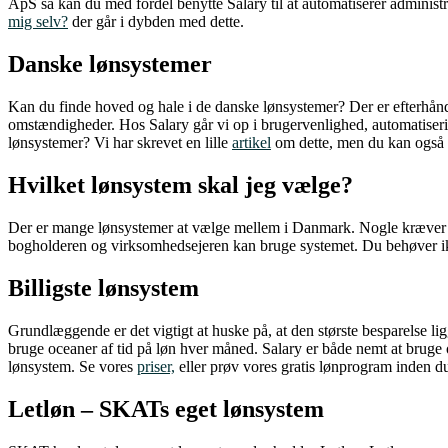
ApS så kan du med fordel benytte Salary til at automatiserer administ
mig selv?
der går i dybden med dette.
Danske lønsystemer
Kan du finde hoved og hale i de danske lønsystemer? Der er efterhånd
omstændigheder. Hos Salary går vi op i brugervenlighed, automatiserin
lønsystemer? Vi har skrevet en lille
artikel
om dette, men du kan også
Hvilket lønsystem skal jeg vælge?
Der er mange lønsystemer at vælge mellem i Danmark. Nogle kræver dy
bogholderen og virksomhedsejeren kan bruge systemet. Du behøver ikke
Billigste lønsystem
Grundlæggende er det vigtigt at huske på, at den største besparelse li
bruge oceaner af tid på løn hver måned. Salary er både nemt at bruge o
lønsystem. Se vores
priser,
eller prøv vores gratis lønprogram inden du
Letløn – SKATs eget lønsystem