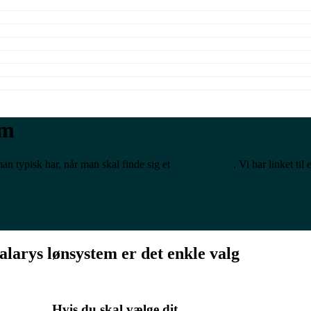
em
an typisk har, når man skal finde sig et
nyt lønsystem
. Vi har linket ti
alarys lønsystem er det enkle valg
Hvis du skal vælge dit