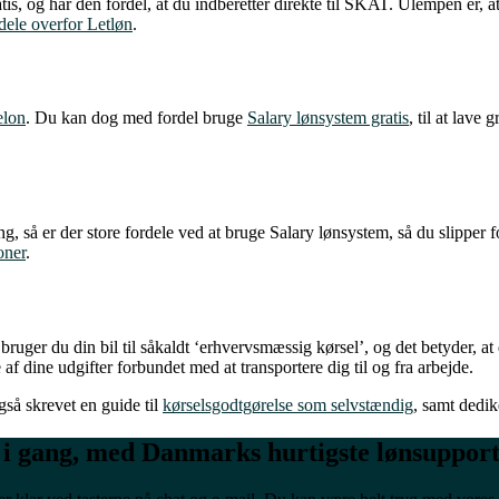
s, og har den fordel, at du indberetter direkte til SKAT. Ulempen er, at
dele overfor Letløn
.
elon
. Du kan dog med fordel bruge
Salary lønsystem gratis
, til at lave 
ng, så er der store fordele ved at bruge Salary lønsystem, så du slipper 
oner
.
 bruger du din bil til såkaldt ‘erhvervsmæssig kørsel’, og det betyder, at
 dine udgifter forbundet med at transportere dig til og fra arbejde.
også skrevet en guide til
kørselsgodtgørelse som selvstændig
, samt dedik
 i gang, med Danmarks hurtigste lønsuppor