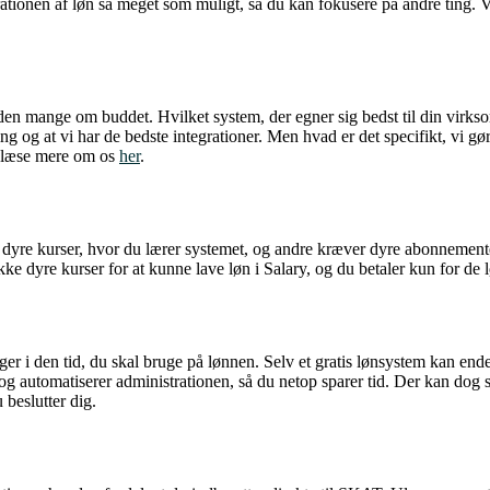
rationen af løn så meget som muligt, så du kan fokusere på andre ting. 
en mange om buddet. Hvilket system, der egner sig bedst til din virkso
g og at vi har de bedste integrationer. Men hvad er det specifikt, vi gø
 læse mere om os
her
.
re kurser, hvor du lærer systemet, og andre kræver dyre abonnementer.
 dyre kurser for at kunne lave løn i Salary, og du betaler kun for de 
gger i den tid, du skal bruge på lønnen. Selv et gratis lønsystem kan en
g automatiserer administrationen, så du netop sparer tid. Der kan dog s
 beslutter dig.