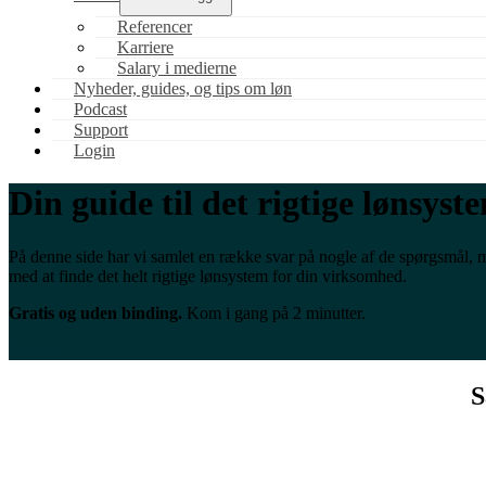
Referencer
Karriere
Salary i medierne
Nyheder, guides, og tips om løn
Podcast
Support
Login
Din guide til det rigtige lønsyst
På denne side har vi samlet en række svar på nogle af de spørgsmål, m
med at finde det helt rigtige lønsystem for din virksomhed.
Gratis og uden binding.
Kom i gang på 2 minutter.
Prøv nu
S