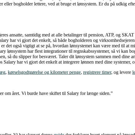
 eller bogholder lettere, ved at bruge et lønsystem. Er du på udkig eft
eres ansatte, samtidig med at alle betalinger til pension, ATP, og SKAT
Salary har vi gjort det enkelt, så både bogholderen og virksomhedsejer
r det også vigtigt at se på, hvordan lønsystemet kan være med til at mi
ry lønsystem har flest integrationer til regnskabssystemer, så vi kan bo
n, så du slipper for besværet. Taler dit lønsystem sammen med dine and
os Salary har vi gjort det enkelt at integrere lønnen med dine systemer, 
æg
,
kørselsgodtgørelse og kilometer penge
,
registrere timer
, og levere
l
 om året. Vi burde have skiftet til Salary for længe siden.”
sedler. Vi har skrevet denne
guide
der forklarer hvert element på lønsed