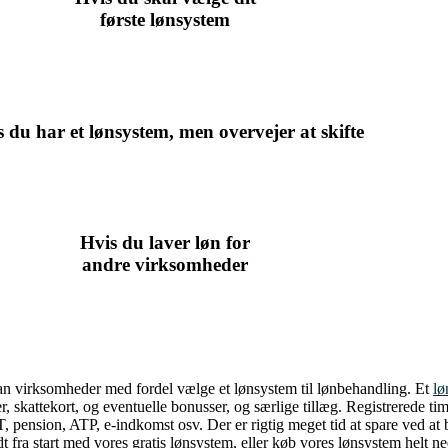
første lønsystem
s du har et lønsystem, men overvejer at
skifte
Hvis du laver løn for
andre virksomheder
, kan virksomheder med fordel vælge et lønsystem til lønbehandling. Et
lø
ser, skattekort, og eventuelle bonusser, og særlige tillæg. Registrerede 
, pension, ATP, e-indkomst osv. Der er rigtig meget tid at spare ved at 
fra start med vores gratis lønsystem, eller køb vores lønsystem helt ned