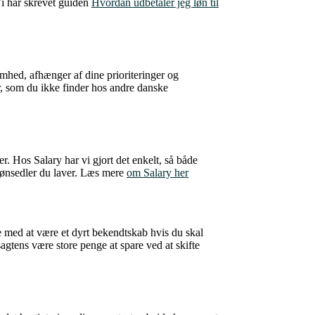
Vi har skrevet guiden
Hvordan udbetaler jeg løn til
mhed, afhænger af dine prioriteringer og
r, som du ikke finder hos andre danske
 Hos Salary har vi gjort det enkelt, så både
lønsedler du laver. Læs mere
om Salary her
de med at være et dyrt bekendtskab hvis du skal
agtens være store penge at spare ved at skifte