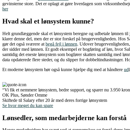
gevinsterne store. Det er oplagt at gøre hverdagen som virksomhedsejer
her
Hvad skal et lønsystem kunne?
Helt grundlæggende skal et lønsystem beregne og udbetale lønnen til j
klarer denne del, men der er stor forskel på brugervenligheden. Hos 
gør det også sværere at
begå fejl i lønnen
. Udover brugervenligheden, e
der sidder med lønnen. Et godt eksempel er bogføring af løn, hvor Sala
samtidig det eneste lønsystem som bogfører skatten samtidig med lønne
data opdaterede flere steder, og du slipper for dobbeltindtastninger. H
Et moderne lønsystem bør også kunne hjælpe dig med at håndtere
ud
l
“Vi fik et nemmere lønsystem, bedre support, og sparer nu 3.950 kroner
OK Plus, Sønder Omme
Skiftede til Salary efter 20 år med deres forrige lønsystem
Se hvor meget du kan spare
Lønsedler, som medarbejderne kan forstå
Mange medarbejdere har svært ved at gennemskue og forstå deres løn