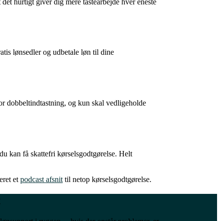
 det hurtigt giver dig mere tastearbejde hver eneste
gratis lønsedler og udbetale løn til dine
for dobbeltindtastning, og kun skal vedligeholde
 du kan få skattefri kørselsgodtgørelse. Helt
eret et
podcast afsnit
til netop kørselsgodtgørelse.
t