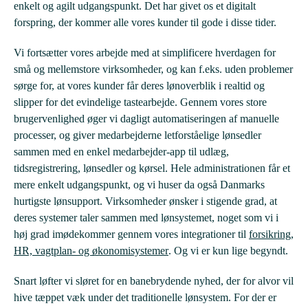
enkelt og agilt udgangspunkt. Det har givet os et digitalt
forspring, der kommer alle vores kunder til gode i disse tider.
Vi fortsætter vores arbejde med at simplificere hverdagen for
små og mellemstore virksomheder, og kan f.eks. uden problemer
sørge for, at vores kunder får deres lønoverblik i realtid og
slipper for det evindelige tastearbejde. Gennem vores store
brugervenlighed øger vi dagligt automatiseringen af manuelle
processer, og giver medarbejderne letforståelige lønsedler
sammen med en enkel medarbejder-app til udlæg,
tidsregistrering, lønsedler og kørsel. Hele administrationen får et
mere enkelt udgangspunkt, og vi huser da også Danmarks
hurtigste lønsupport. Virksomheder ønsker i stigende grad, at
deres systemer taler sammen med lønsystemet, noget som vi i
høj grad imødekommer gennem vores integrationer til
forsikring,
HR, vagtplan- og økonomisystemer
. Og vi er kun lige begyndt.
Snart løfter vi sløret for en banebrydende nyhed, der for alvor vil
hive tæppet væk under det traditionelle lønsystem. For der er