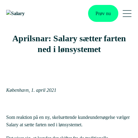
Skip
to
Prøv nu
content
Me
Tog
Aprilsnar: Salary sætter farten
ned i lønsystemet
København, 1. april 2021
Som reaktion på en ny, skelsættende kundeundersøgelse vælger
Salary at sætte farten ned i lønsystemet.