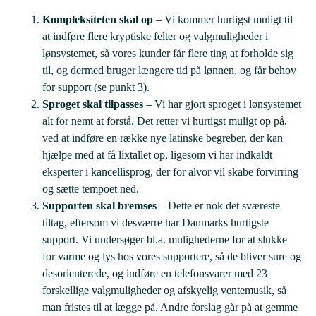
Kompleksiteten skal op
– Vi kommer hurtigst muligt til
at indføre flere kryptiske felter og valgmuligheder i
lønsystemet, så vores kunder får flere ting at forholde sig
til, og dermed bruger længere tid på lønnen, og får behov
for support (se punkt 3).
Sproget skal tilpasses
– Vi har gjort sproget i lønsystemet
alt for nemt at forstå. Det retter vi hurtigst muligt op på,
ved at indføre en række nye latinske begreber, der kan
hjælpe med at få lixtallet op, ligesom vi har indkaldt
eksperter i
kancellisprog
, der for alvor vil skabe forvirring
og sætte tempoet ned.
Supporten skal bremses
– Dette er nok det sværeste
tiltag, eftersom vi desværre har Danmarks hurtigste
support. Vi undersøger bl.a. mulighederne for at slukke
for varme og lys hos vores supportere, så de bliver sure og
desorienterede, og indføre en telefonsvarer med 23
forskellige valgmuligheder og afskyelig ventemusik, så
man fristes til at lægge på. Andre forslag går på at gemme