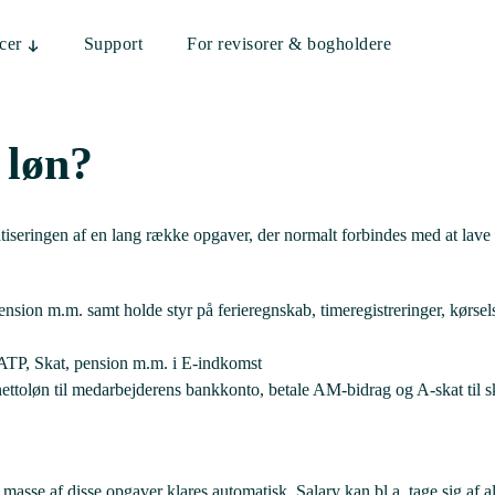
cer
Support
For revisorer & bogholdere
 løn?
iseringen af en lang række opgaver, der normalt forbindes med at lave 
pension m.m. samt holde styr på ferieregnskab, timeregistreringer, kørse
, ATP, Skat, pension m.m. i E-indkomst
 nettoløn til medarbejderens bankkonto, betale AM-bidrag og A-skat til sk
asse af disse opgaver klares automatisk. Salary kan bl.a. tage sig af a