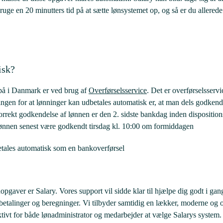
ruge en 20 minutters tid på at sætte lønsystemet op, og så er du allerede 
isk?
på i Danmark er ved brug af
Overførselsservice
. Det er overførselsserv
gen for at lønninger kan udbetales automatisk er, at man dels godkender
ekt godkendelse af lønnen er den 2. sidste bankdag inden dispositionsd
lønnen senest være godkendt tirsdag kl. 10:00 om formiddagen
etales automatisk som en bankoverførsel
pgaver er Salary. Vores support vil sidde klar til hjælpe dig godt i ga
betalinger og beregninger. Vi tilbyder samtidig en lækker, moderne og o
ktivt for både lønadministrator og medarbejder at vælge Salarys system