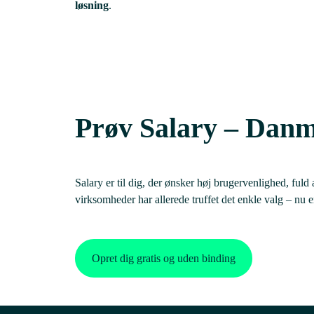
løsning
.
Prøv Salary – Danma
Salary er til dig, der ønsker høj brugervenlighed, fuld
virksomheder har allerede truffet det enkle valg – nu er
Opret dig gratis og uden binding