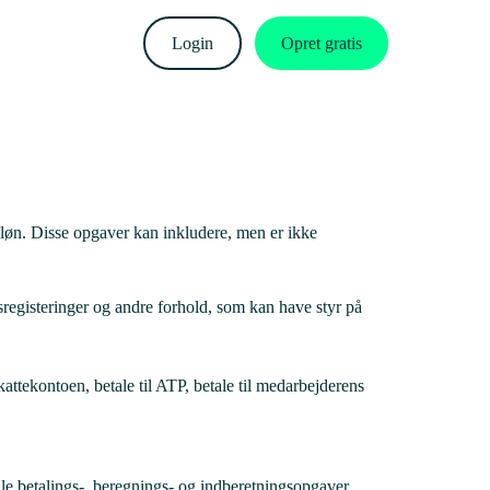
Login
Opret gratis
løn. Disse opgaver kan inkludere, men er ikke
lsregisteringer og andre forhold, som kan have styr på
attekontoen, betale til ATP, betale til medarbejderens
lle betalings-, beregnings- og indberetningsopgaver.