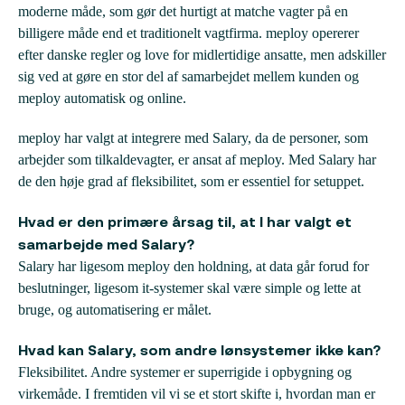
moderne måde, som gør det hurtigt at matche vagter på en
billigere måde end et traditionelt vagtfirma. meploy opererer
efter danske regler og love for midlertidige ansatte, men adskiller
sig ved at gøre en stor del af samarbejdet mellem kunden og
meploy automatisk og online.
meploy har valgt at integrere med Salary, da de personer, som
arbejder som tilkaldevagter, er ansat af meploy. Med Salary har
de den høje grad af fleksibilitet, som er essentiel for setuppet.
Hvad er den primære årsag til, at I har valgt et
samarbejde med Salary?
Salary har ligesom meploy den holdning, at data går forud for
beslutninger, ligesom it-systemer skal være simple og lette at
bruge, og automatisering er målet.
Hvad kan Salary, som andre lønsystemer ikke kan?
Fleksibilitet. Andre systemer er superrigide i opbygning og
virkemåde. I fremtiden vil vi se et stort skifte i, hvordan man er